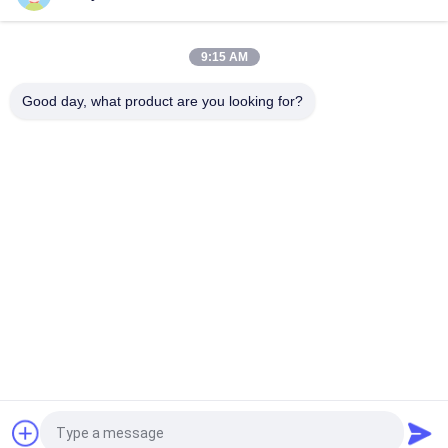
고급 승용차 광택이 나는 310*160mm 탄소 섬유 차량 번호판 틀
9:15 AM
높은 견고성 검은 3K 능직 탄소 섬유 플레이트 프레임
Good day, what product are you looking for?
모든
Aramid 섬유 전화 상
Aramid 섬유 아이폰 
자
케이스
Aramid 섬유 삼성은 
Aramid 섬유 Huawei 
쌉니다
예
Aramid 섬유 회중시
새겨진 나무로 되는 
계 딱지
전화 상자
탄소 섬유 Airpods 케
탄소 섬유 돈 클립
이스
견적 요청