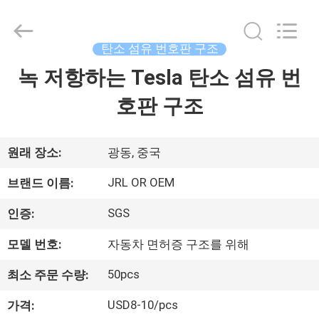
©
2020
-
2026
Shenzhen
탄소 섬유 번호판 구조
JRL
Technology
Co.,
녹 저항하는 Tesla 탄소 섬유 번
집
Ltd.
All
Rights
호판 구조
Reserved.
제
품
원래 장소:
광동, 중국
JRL OR OEM
브랜드 이름:
비
SGS
인증:
디
모델 번호:
자동차 면허증 구조를 위해
오
50pcs
최소 주문 수량:
USD8-10/pcs
VR
가격: