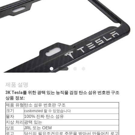
문
의
하
기
소
식
제품 설명
3K Tesla를 위한 광택 있는 능직물 검정 탄소 섬유 번호판 구조
케
상품 정보:
제품 유형
탄소 섬유 번호판 구조
이
크기
customzied 할 수 있었습니다
물자
100% 진짜 탄소 섬유
스
지상 처리
광택 있는
상표
JRL 또는 OEM
로고
당신의 필요조건으로 주문을 받아서 만들어진 로고