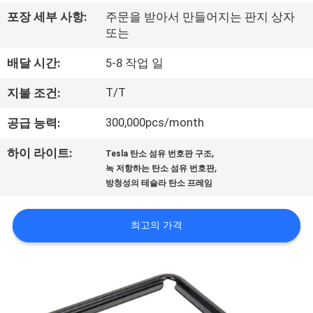
쇼
포장 세부 사항:
주문을 받아서 만들어지는 판지 상자
또는
회
배달 시간:
5-8 작업 일
사
T/T
지불 조건:
소
300,000pcs/month
공급 능력:
개
,
하이 라이트:
Tesla 탄소 섬유 번호판 구조
,
녹 저항하는 탄소 섬유 번호판
방청성의 테슬라 탄소 프레임
품
질
최고의 가격
관
리