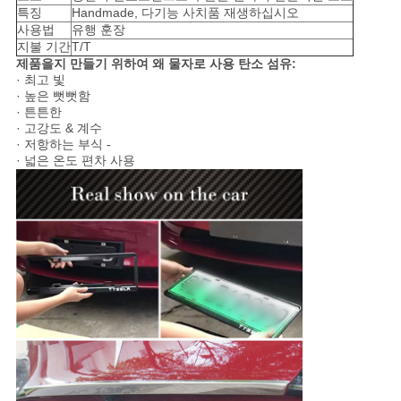
특징
Handmade, 다기능 사치품 재생하십시오
NEWS
사용법
유행 훈장
지불 기간
T/T
제품을지 만들기 위하여 왜 물자로 사용 탄소 섬유:
사
· 최고 빛
· 높은 뻣뻣함
이
· 튼튼한
· 고강도 & 계수
· 저항하는 부식 -
트
· 넓은 온도 편차 사용
맵
PRIVACY
POLICY